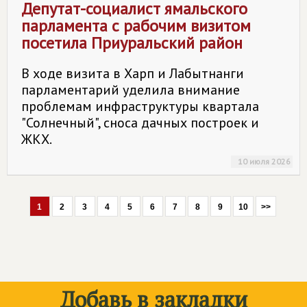
Депутат-социалист ямальского
парламента с рабочим визитом
посетила Приуральский район
В ходе визита в Харп и Лабытнанги
парламентарий уделила внимание
проблемам инфраструктуры квартала
"Солнечный", сноса дачных построек и
ЖКХ.
10 июля 2026
1
2
3
4
5
6
7
8
9
10
>>
Добавь в закладки