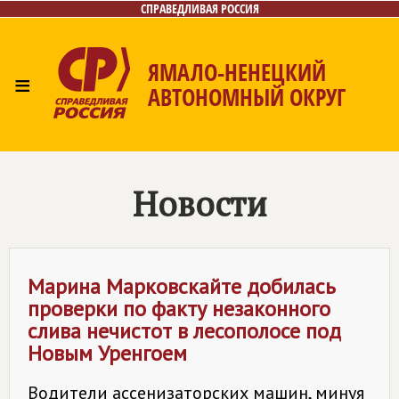
СПРАВЕДЛИВАЯ РОССИЯ
ЯМАЛО-НЕНЕЦКИЙ
≡
АВТОНОМНЫЙ ОКРУГ
Главная
Новости
Лица
Фото/Видео
Газета
Контакты
Новости
Марина Марковскайте добилась
проверки по факту незаконного
слива нечистот в лесополосе под
Новым Уренгоем
Водители ассенизаторских машин, минуя