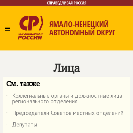
СПРАВЕДЛИВАЯ РОССИЯ
ЯМАЛО-НЕНЕЦКИЙ
≡
АВТОНОМНЫЙ ОКРУГ
Главная
Новости
Лица
Фото/Видео
Газета
Контакты
Лица
См. также
Коллегиальные органы и должностные лица
˙
регионального отделения
Председатели Советов местных отделений
˙
Депутаты
˙