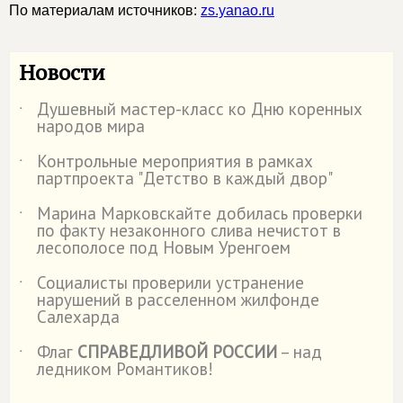
По материалам источников:
zs.yanao.ru
Новости
Душевный мастер-класс ко Дню коренных
˙
народов мира
Контрольные мероприятия в рамках
˙
партпроекта "Детство в каждый двор"
Марина Марковскайте добилась проверки
˙
по факту незаконного слива нечистот в
лесополосе под Новым Уренгоем
Социалисты проверили устранение
˙
нарушений в расселенном жилфонде
Салехарда
Флаг
СПРАВЕДЛИВОЙ РОССИИ
– над
˙
ледником Романтиков!